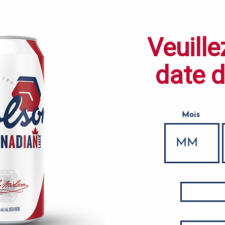
Veuille
date 
Mois
Date de naissance