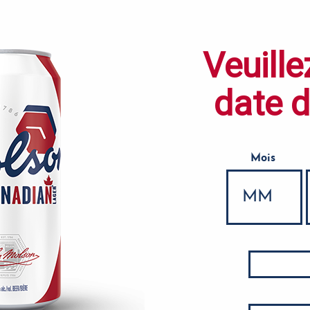
Veuille
date 
Mois
Date de naissance