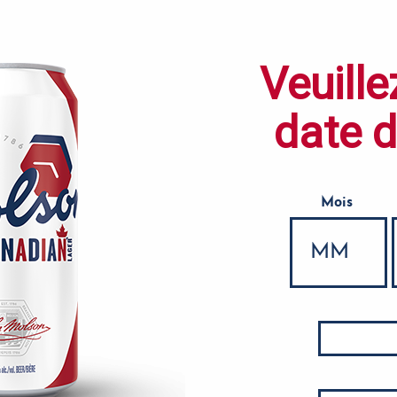
Veuille
date 
Mois
Date de naissance